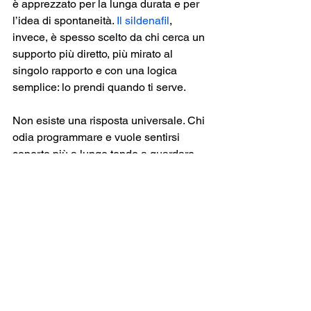
è apprezzato per la lunga durata e per 
l’idea di spontaneità. 
Il sildenafil
, 
invece, è spesso scelto da chi cerca un 
supporto più diretto, più mirato al 
singolo rapporto e con una logica 
semplice: lo prendi quando ti serve.
Non esiste una risposta universale. Chi 
odia programmare e vuole sentirsi 
coperto più a lungo tende a guardare 
con interesse il tadalafil. Chi preferisce 
un uso occasionale, chi vuole gestire il 
costo in base ai rapporti, o chi già 
conosce bene la propria risposta può 
orientarsi sul sildenafil.
Per molti uomini, la differenza vera non 
sta nei dettagli tecnici ma nel modo in 
cui vivono il sesso. Se il problema 