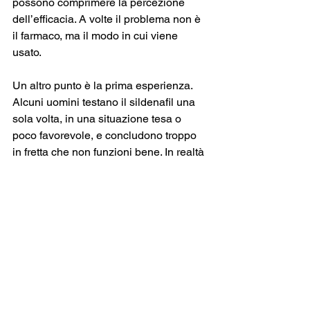
possono comprimere la percezione 
dell’efficacia. A volte il problema non è 
il farmaco, ma il modo in cui viene 
usato.
Un altro punto è la prima esperienza. 
Alcuni uomini testano il sildenafil una 
sola volta, in una situazione tesa o 
poco favorevole, e concludono troppo 
in fretta che non funzioni bene. In realtà 
il corpo e la mente possono reagire 
meglio quando si capisce come 
prenderlo, con quali tempi e in quali 
condizioni personali rende al massimo.
Come ottenere la durata 
migliore